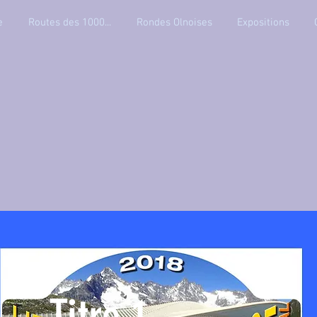
e
Routes des 1000...
Rondes Olnoises
Expositions